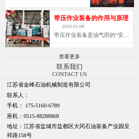
常保养”。每班需检查液压管线
是否渗漏，防喷器动作是否灵
带压作业装备的作用与原理
活，卡瓦是否磨损；每口井作业
后要清理防......
2026.01.08
带压作业装备是油气田的“安全
卫士”，能在井内有压力的情况
下完成修井作业，避免传统压井
查看更多
对油层的污染。它的核心原理
联系我们
像“高压密......
CONTACT US
江苏省金峰石油机械制造有限公司
联系人：
手机：
175-5160-6789
座机：
0515-88288868
地址：
江苏省盐城市盐都区大冈石油装备产业园呈
祥路158号