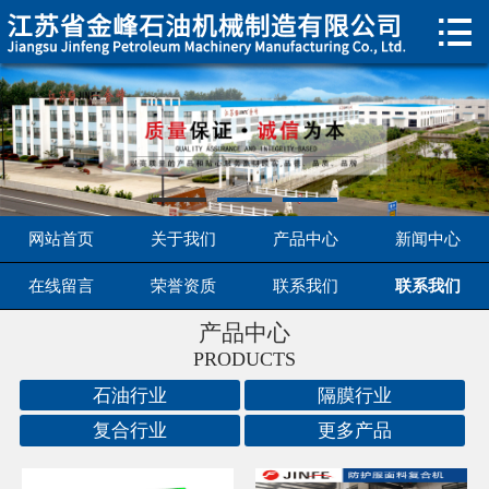

首页

关于我们
产品中心
新闻中心
网站首页
关于我们
产品中心
新闻中心
在线留言
在线留言
荣誉资质
联系我们
联系我们
荣誉资质
产品中心
PRODUCTS
联系我们
石油行业
隔膜行业
复合行业
更多产品