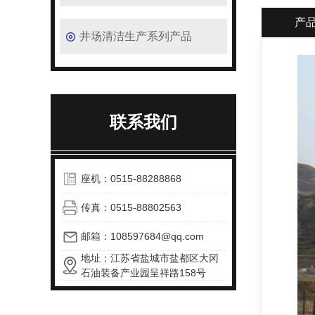
产
井场清洁生产系列产品
联系我们
座机：0515-88288868
传真：0515-88802563
邮箱：108597684@qq.com
地址：江苏省盐城市盐都区大冈
石油装备产业园呈祥路158号