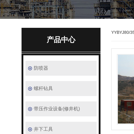
YYBYJ80
产品中心
防喷器
螺杆钻具
带压作业设备(修井机)
井下工具