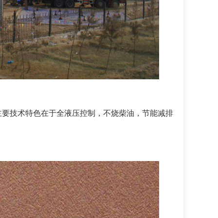
要技术特色在于全液压控制，不烧柴油，节能减排