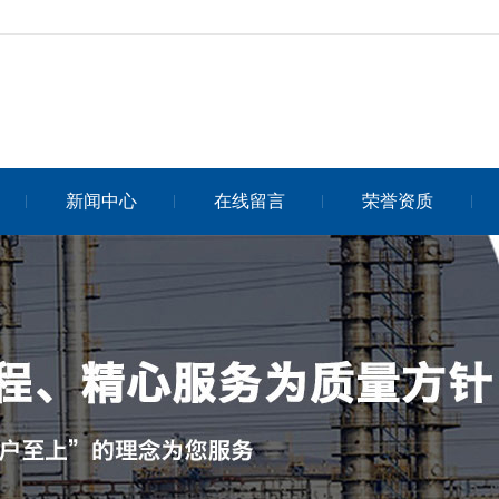
新闻中心
在线留言
荣誉资质