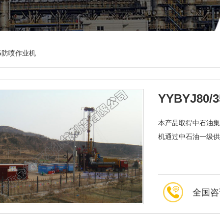
/35防喷作业机
YYBYJ80
本产品取得中石油集
机通过中石油一级供
全国咨询